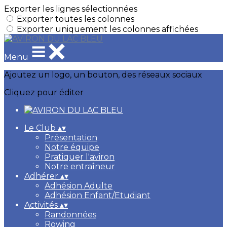
Exporter les lignes sélectionnées
Exporter toutes les colonnes
Exporter uniquement les colonnes affichées
Menu
Ajoutez un logo, un bouton, des réseaux sociaux
Cliquez pour éditer
Le Club
▴
▾
Présentation
Notre équipe
Pratiquer l'aviron
Notre entraîneur
Adhérer
▴
▾
Adhésion Adulte
Adhésion Enfant/Etudiant
Activités
▴
▾
Randonnées
Rowing