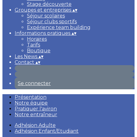
Stage découverte
Groupes et entreprises
▴
▾
Séjour scolaires
Séjour clubs sportifs
Expérience team building
Informations pratiques
▴
▾
Horaires
Tarifs
Boutique
Les News
▴
▾
Contact
▴
▾
Se connecter
Présentation
Notre équipe
Pratiquer l'aviron
Notre entraîneur
Adhésion Adulte
Adhésion Enfant/Etudiant