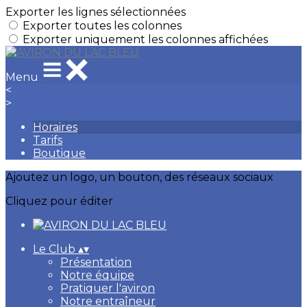
Exporter les lignes sélectionnées
Exporter toutes les colonnes
Exporter uniquement les colonnes affichées
Menu
<
>
Horaires
Tarifs
Boutique
Ajoutez un logo, un bouton, des réseaux sociaux
Cliquez pour éditer
Le Club
▴
▾
Présentation
Notre équipe
Pratiquer l'aviron
Notre entraîneur