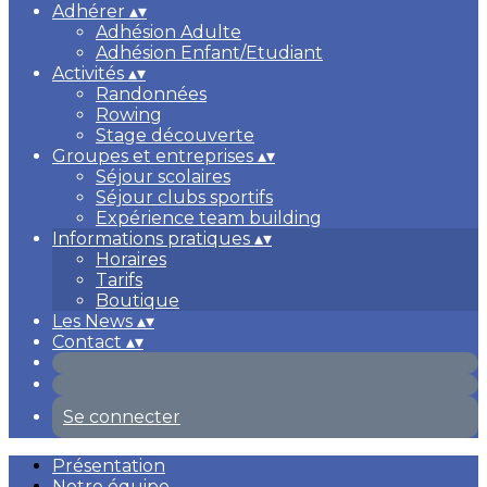
Adhérer
▴
▾
Adhésion Adulte
Adhésion Enfant/Etudiant
Activités
▴
▾
Randonnées
Rowing
Stage découverte
Groupes et entreprises
▴
▾
Séjour scolaires
Séjour clubs sportifs
Expérience team building
Informations pratiques
▴
▾
Horaires
Tarifs
Boutique
Les News
▴
▾
Contact
▴
▾
Se connecter
Présentation
Notre équipe