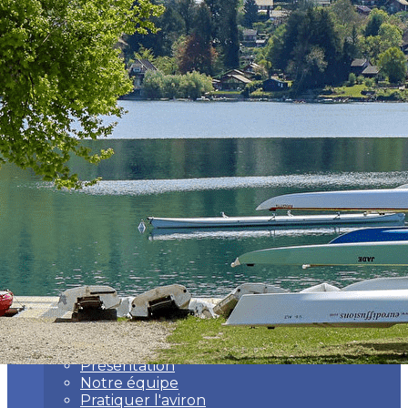
Exporter les lignes sélectionnées
Exporter toutes les colonnes
Exporter uniquement les colonnes affichées
Menu
<
>
Présentation
Notre équipe
Pratiquer l'aviron
Notre entraîneur
Ajoutez un logo, un bouton, des réseaux sociaux
Cliquez pour éditer
Le Club
▴
▾
Présentation
Notre équipe
Pratiquer l'aviron