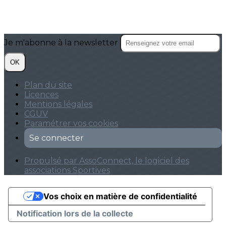
Je m'abonne à la newsletter
OK
Plan du site
Licences
Mentions légales
CGUV
Paramétrer vos cookies
Se connecter
Propulsé par AssoConnect, le logiciel des
associations Sportives
Vos choix en matière de confidentialité
Notification lors de la collecte