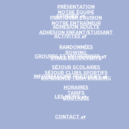
PRÉSENTATION
NOTRE ÉQUIPE
ADHÉRER
▴
▾
PRATIQUER L'AVIRON
NOTRE ENTRAÎNEUR
ADHÉSION ADULTE
ADHÉSION ENFANT/ETUDIANT
ACTIVITÉS
▴
▾
RANDONNÉES
ROWING
GROUPES ET ENTREPRISES
▴
▾
STAGE DÉCOUVERTE
SÉJOUR SCOLAIRES
SÉJOUR CLUBS SPORTIFS
INFORMATIONS PRATIQUES
▴
▾
EXPÉRIENCE TEAM BUILDING
HORAIRES
TARIFS
LES NEWS
▴
▾
BOUTIQUE
CONTACT
▴
▾