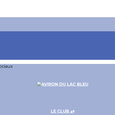
ociaux
LE CLUB
▴
▾