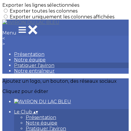
Exporter les lignes sélectionnées
Exporter toutes les colonnes
Exporter uniquement les colonnes affichées
Menu
<
>
Présentation
Notre équipe
Pratiquer l'aviron
Notre entraîneur
Ajoutez un logo, un bouton, des réseaux sociaux
Cliquez pour éditer
Le Club
▴
▾
Présentation
Notre équipe
Pratiquer l'aviron