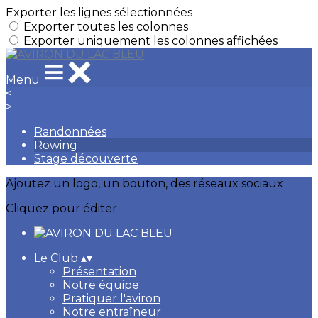
Exporter les lignes sélectionnées
Exporter toutes les colonnes
Exporter uniquement les colonnes affichées
Menu
<
>
Randonnées
Rowing
Stage découverte
Ajoutez un logo, un bouton, des réseaux sociaux
Cliquez pour éditer
Le Club
▴
▾
Présentation
Notre équipe
Pratiquer l'aviron
Notre entraîneur