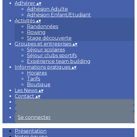
Adhérer
▴
▾
Adhésion Adulte
Adhésion Enfant/Etudiant
Activités
▴
▾
Randonnées
Rowing
Stage découverte
Groupes et entreprises
▴
▾
Séjour scolaires
Séjour clubs sportifs
Expérience team building
Informations pratiques
▴
▾
Horaires
Tarifs
Boutique
Les News
▴
▾
Contact
▴
▾
Se connecter
Présentation
Notre équipe