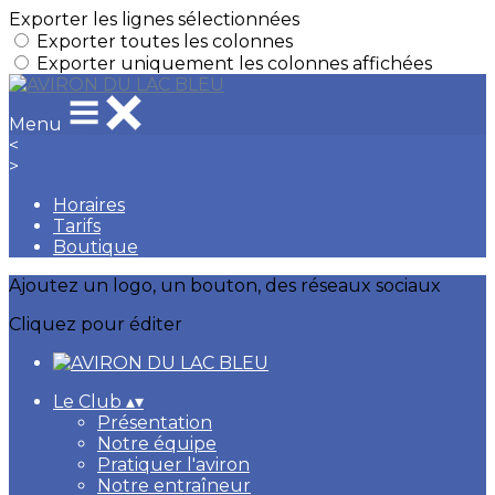
Exporter les lignes sélectionnées
Exporter toutes les colonnes
Exporter uniquement les colonnes affichées
Menu
<
>
Horaires
Tarifs
Boutique
Ajoutez un logo, un bouton, des réseaux sociaux
Cliquez pour éditer
Le Club
▴
▾
Présentation
Notre équipe
Pratiquer l'aviron
Notre entraîneur