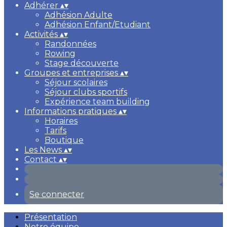
Adhérer
▴
▾
Adhésion Adulte
Adhésion Enfant/Etudiant
Activités
▴
▾
Randonnées
Rowing
Stage découverte
Groupes et entreprises
▴
▾
Séjour scolaires
Séjour clubs sportifs
Expérience team building
Informations pratiques
▴
▾
Horaires
Tarifs
Boutique
Les News
▴
▾
Contact
▴
▾
Se connecter
Présentation
Notre équipe