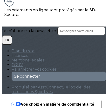
Les paiements en ligne sont protégés par le 3D-
Secure.
Je m'abonne à la newsletter
OK
Plan du site
Licences
Mentions légales
CGUV
Paramétrer vos cookies
Se connecter
Propulsé par AssoConnect, le logiciel des
associations Sportives
Vos choix en matière de confidentialité