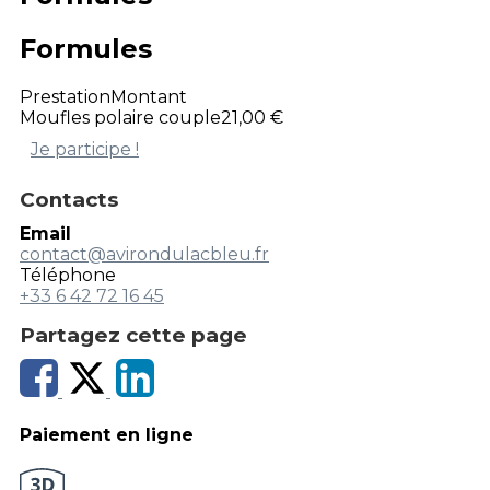
Formules
Prestation
Montant
Moufles polaire couple
21,00 €
Je participe !
Contacts
Email
contact@avirondulacbleu.fr
Téléphone
+33 6 42 72 16 45
Partagez cette page
Paiement en ligne