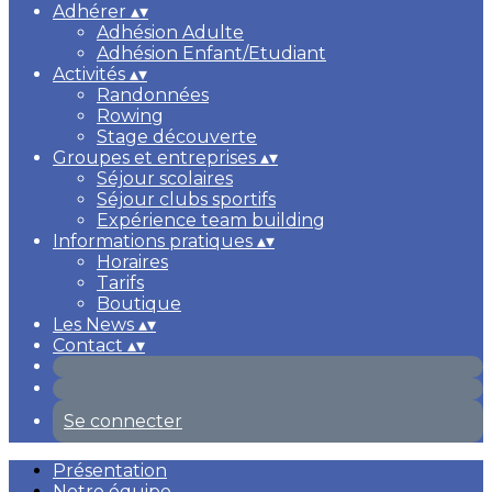
Adhérer
▴
▾
Adhésion Adulte
Adhésion Enfant/Etudiant
Activités
▴
▾
Randonnées
Rowing
Stage découverte
Groupes et entreprises
▴
▾
Séjour scolaires
Séjour clubs sportifs
Expérience team building
Informations pratiques
▴
▾
Horaires
Tarifs
Boutique
Les News
▴
▾
Contact
▴
▾
Se connecter
Présentation
Notre équipe