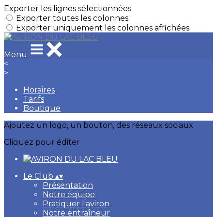
Exporter les lignes sélectionnées
Exporter toutes les colonnes
Exporter uniquement les colonnes affichées
Menu
<
>
Horaires
Tarifs
Boutique
Ajoutez un logo, un bouton, des réseaux sociaux
Cliquez pour éditer
Le Club
▴
▾
Présentation
Notre équipe
Pratiquer l'aviron
Notre entraîneur