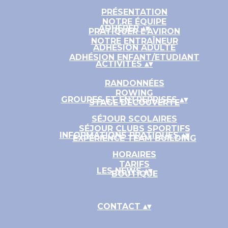
PRÉSENTATION
NOTRE ÉQUIPE
ADHÉRER
▴
▾
PRATIQUER L'AVIRON
NOTRE ENTRAÎNEUR
ADHÉSION ADULTE
ADHÉSION ENFANT/ETUDIANT
ACTIVITÉS
▴
▾
RANDONNÉES
ROWING
GROUPES ET ENTREPRISES
▴
▾
STAGE DÉCOUVERTE
SÉJOUR SCOLAIRES
SÉJOUR CLUBS SPORTIFS
INFORMATIONS PRATIQUES
▴
▾
EXPÉRIENCE TEAM BUILDING
HORAIRES
TARIFS
LES NEWS
▴
▾
BOUTIQUE
CONTACT
▴
▾