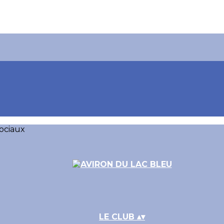
ociaux
LE CLUB
▴
▾