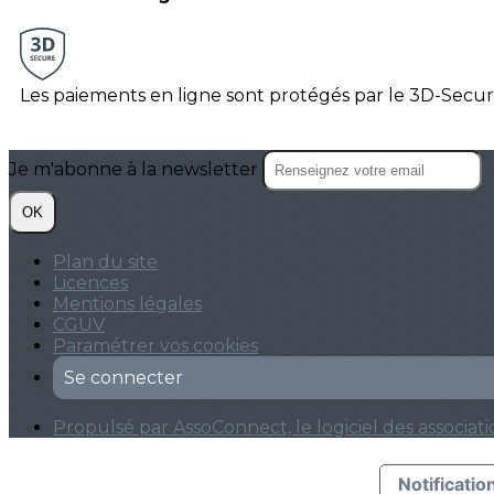
Les paiements en ligne sont protégés par le 3D-Secur
Je m'abonne à la newsletter
OK
Plan du site
Licences
Mentions légales
CGUV
Paramétrer vos cookies
Se connecter
Propulsé par AssoConnect, le logiciel des associati
Notification