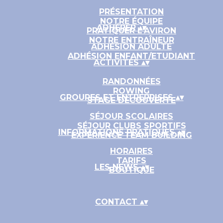
PRÉSENTATION
NOTRE ÉQUIPE
ADHÉRER
▴
▾
PRATIQUER L'AVIRON
NOTRE ENTRAÎNEUR
ADHÉSION ADULTE
ADHÉSION ENFANT/ETUDIANT
ACTIVITÉS
▴
▾
RANDONNÉES
ROWING
GROUPES ET ENTREPRISES
▴
▾
STAGE DÉCOUVERTE
SÉJOUR SCOLAIRES
SÉJOUR CLUBS SPORTIFS
INFORMATIONS PRATIQUES
▴
▾
EXPÉRIENCE TEAM BUILDING
HORAIRES
TARIFS
LES NEWS
▴
▾
BOUTIQUE
CONTACT
▴
▾