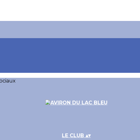
ociaux
LE CLUB
▴
▾