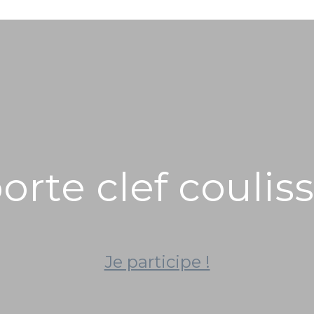
orte clef coulis
Je participe !