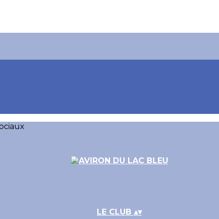
ociaux
LE CLUB
▴
▾