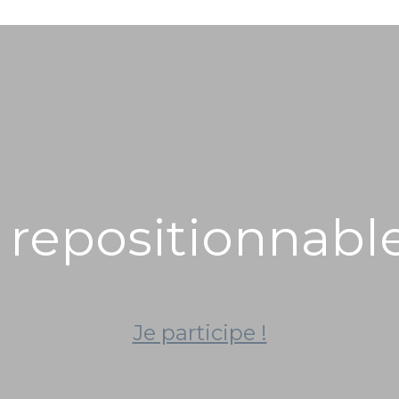
 repositionnabl
Je participe !