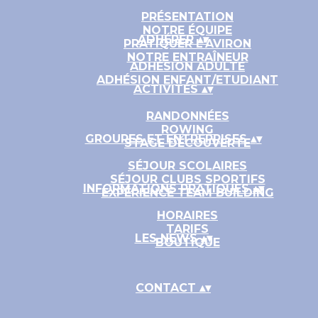
PRÉSENTATION
NOTRE ÉQUIPE
ADHÉRER
▴
▾
PRATIQUER L'AVIRON
NOTRE ENTRAÎNEUR
ADHÉSION ADULTE
ADHÉSION ENFANT/ETUDIANT
ACTIVITÉS
▴
▾
RANDONNÉES
ROWING
GROUPES ET ENTREPRISES
▴
▾
STAGE DÉCOUVERTE
SÉJOUR SCOLAIRES
SÉJOUR CLUBS SPORTIFS
INFORMATIONS PRATIQUES
▴
▾
EXPÉRIENCE TEAM BUILDING
HORAIRES
TARIFS
LES NEWS
▴
▾
BOUTIQUE
CONTACT
▴
▾