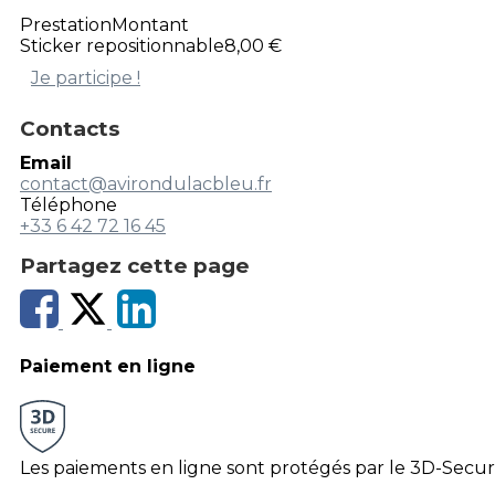
Prestation
Montant
Sticker repositionnable
8,00 €
Je participe !
Contacts
Email
contact@avirondulacbleu.fr
Téléphone
+33 6 42 72 16 45
Partagez cette page
Paiement en ligne
Les paiements en ligne sont protégés par le 3D-Secur