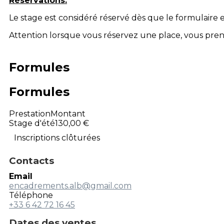
Réservations:
Le stage est considéré réservé dès que le formulaire 
Attention lorsque vous réservez une place, vous pren
Formules
Formules
Prestation
Montant
Stage d'été
130,00 €
Inscriptions clôturées
Contacts
Email
encadrements.alb@gmail.com
Téléphone
+33 6 42 72 16 45
Dates des ventes