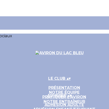
ociaux
LE CLUB
▴
▾
PRÉSENTATION
NOTRE ÉQUIPE
ADHÉRER
▴
▾
PRATIQUER L'AVIRON
NOTRE ENTRAÎNEUR
ADHÉSION ADULTE