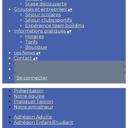
Stage découverte
Groupes et entreprises
▴
▾
Séjour scolaires
Séjour clubs sportifs
Expérience team building
Informations pratiques
▴
▾
Horaires
Tarifs
Boutique
Les News
▴
▾
Contact
▴
▾
Se connecter
Présentation
Notre équipe
Pratiquer l'aviron
Notre entraîneur
Adhésion Adulte
Adhésion Enfant/Etudiant