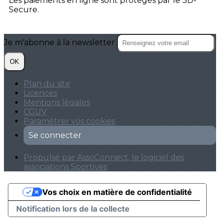
Les paiements en ligne sont protégés par le 3D-
Secure.
Je m'abonne à la newsletter
OK
Plan du site
Licences
Mentions légales
CGUV
Paramétrer vos cookies
Se connecter
Propulsé par AssoConnect, le logiciel des
associations Sportives
Vos choix en matière de confidentialité
Notification lors de la collecte