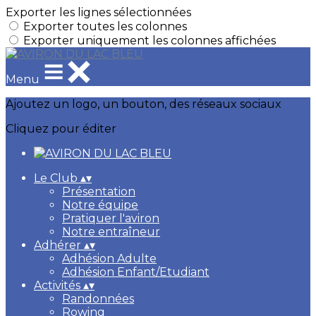
Exporter les lignes sélectionnées
Exporter toutes les colonnes
Exporter uniquement les colonnes affichées
Menu
Ajoutez un logo, un bouton, des réseaux sociaux
Cliquez pour éditer
Le Club
▴
▾
Présentation
Notre équipe
Pratiquer l'aviron
Notre entraîneur
Adhérer
▴
▾
Adhésion Adulte
Adhésion Enfant/Etudiant
Activités
▴
▾
Randonnées
Rowing