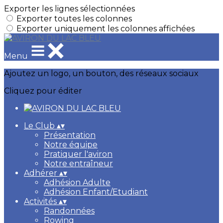
Exporter les lignes sélectionnées
Exporter toutes les colonnes
Exporter uniquement les colonnes affichées
Menu
Ajoutez un logo, un bouton, des réseaux sociaux
Cliquez pour éditer
Le Club
▴
▾
Présentation
Notre équipe
Pratiquer l'aviron
Notre entraîneur
Adhérer
▴
▾
Adhésion Adulte
Adhésion Enfant/Etudiant
Activités
▴
▾
Randonnées
Rowing