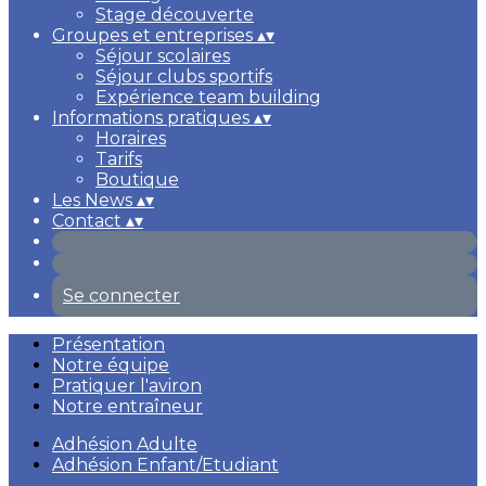
Stage découverte
Groupes et entreprises
▴
▾
Séjour scolaires
Séjour clubs sportifs
Expérience team building
Informations pratiques
▴
▾
Horaires
Tarifs
Boutique
Les News
▴
▾
Contact
▴
▾
Se connecter
Présentation
Notre équipe
Pratiquer l'aviron
Notre entraîneur
Adhésion Adulte
Adhésion Enfant/Etudiant