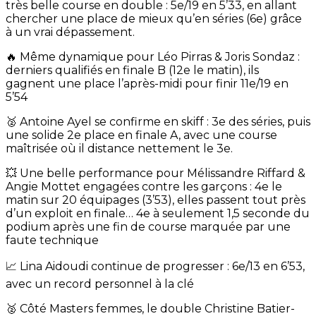
très belle course en double : 5e/19 en 5’33, en allant
chercher une place de mieux qu’en séries (6e) grâce
à un vrai dépassement.
🔥 Même dynamique pour Léo Pirras & Joris Sondaz :
derniers qualifiés en finale B (12e le matin), ils
gagnent une place l’après-midi pour finir 11e/19 en
5’54
🥈 Antoine Ayel se confirme en skiff : 3e des séries, puis
une solide 2e place en finale A, avec une course
maîtrisée où il distance nettement le 3e.
💥 Une belle performance pour Mélissandre Riffard &
Angie Mottet engagées contre les garçons : 4e le
matin sur 20 équipages (3’53), elles passent tout près
d’un exploit en finale… 4e à seulement 1,5 seconde du
podium après une fin de course marquée par une
faute technique
📈 Lina Aidoudi continue de progresser : 6e/13 en 6’53,
avec un record personnel à la clé
🥈 Côté Masters femmes, le double Christine Batier-