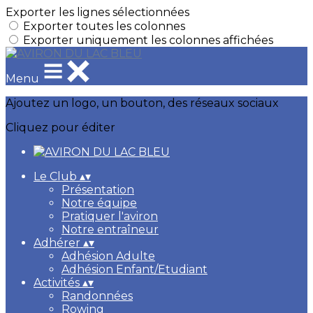
Exporter les lignes sélectionnées
Exporter toutes les colonnes
Exporter uniquement les colonnes affichées
Menu
Ajoutez un logo, un bouton, des réseaux sociaux
Cliquez pour éditer
Le Club
▴
▾
Présentation
Notre équipe
Pratiquer l'aviron
Notre entraîneur
Adhérer
▴
▾
Adhésion Adulte
Adhésion Enfant/Etudiant
Activités
▴
▾
Randonnées
Rowing