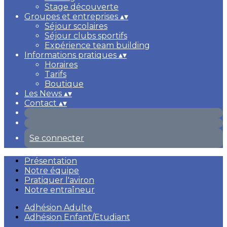
Stage découverte
Groupes et entreprises
▴
▾
Séjour scolaires
Séjour clubs sportifs
Expérience team building
Informations pratiques
▴
▾
Horaires
Tarifs
Boutique
Les News
▴
▾
Contact
▴
▾
Se connecter
Présentation
Notre équipe
Pratiquer l'aviron
Notre entraîneur
Adhésion Adulte
Adhésion Enfant/Etudiant