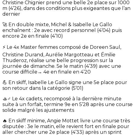
Christine Chignier prend une belle 2e place sur 1000
m (4’26), dans des conditions plus exigeantes que l’an
dernier
🚀 En double mixte, Michel & Isabelle Le Gallo
enchaînent : 2e avec record personnel (4’04) puis
encore 2e en finale (4’10)
⚡ Le 4x Master femmes composé de Doreen Saul,
Christine Durand, Aurélie Margotteau et Émilie
Thuderoz, réalise une belle progression sur la
journée de dimanche. 5e le matin (4’39) avec une
course difficile→ 4e en finale en 4’20
💪 En skiff, Isabelle Le Gallo signe une 5e place pour
son retour dans la catégorie (5’01)
🚣♂️ Le 4x cadets, recomposé à la dernière minute
suite à un forfait, termine 9e en 5’28 après une course
solide malgré les ajustements
🔥 En skiff minime, Angie Mottet livre une course très
disputée : 3e le matin, elle revient fort en finale pour
aller chercher une 2e place (4’33) après un sprint