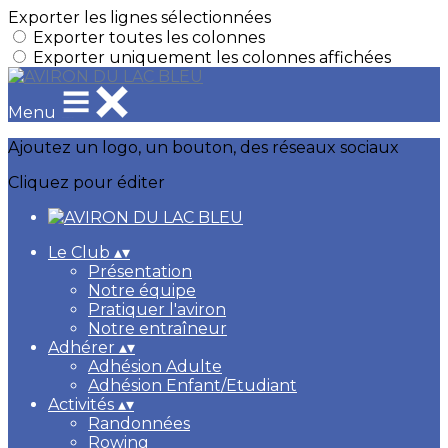
Exporter les lignes sélectionnées
Exporter toutes les colonnes
Exporter uniquement les colonnes affichées
Menu
Ajoutez un logo, un bouton, des réseaux sociaux
Cliquez pour éditer
Le Club
▴
▾
Présentation
Notre équipe
Pratiquer l'aviron
Notre entraîneur
Adhérer
▴
▾
Adhésion Adulte
Adhésion Enfant/Etudiant
Activités
▴
▾
Randonnées
Rowing