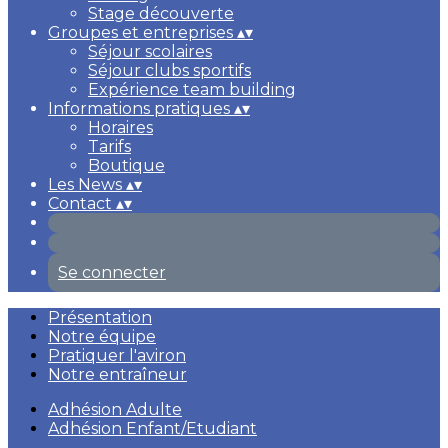
Stage découverte
Groupes et entreprises
▴
▾
Séjour scolaires
Séjour clubs sportifs
Expérience team building
Informations pratiques
▴
▾
Horaires
Tarifs
Boutique
Les News
▴
▾
Contact
▴
▾
Se connecter
Présentation
Notre équipe
Pratiquer l'aviron
Notre entraîneur
Adhésion Adulte
Adhésion Enfant/Etudiant